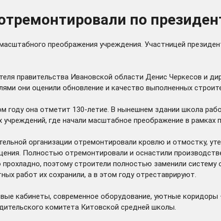
отремонтировали по президен
ле масштабного преображения учреждения. Участницей презид
еля правительства Ивановской области Денис Черкесов и дир
елями они оценили обновление и качество выполненных строит
ом году она отметит 130-летие. В нынешнем здании школа работ
ых учреждений, где начали масштабное преображение в рамках
тельной организации отремонтировали кровлю и отмостку, ут
мещения. Полностью отремонтировали и оснастили производст
о прохладно, поэтому строители полностью заменили систему 
ых работ их сохранили, а в этом году отреставрируют.
вые кабинеты, современное оборудование, уютные коридоры –
одительского комитета Китовской средней школы.