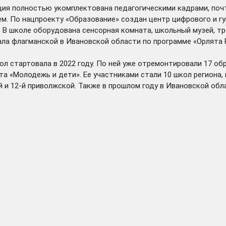
ация полностью укомплектована педагогическими кадрами, поч
 По нацпроекту «Образование» создан центр цифрового и гу
 В школе оборудована сенсорная комната, школьный музей, тр
тала флагманской в Ивановской области по программе «Орлята 
л стартовала в 2022 году. По ней уже отремонтировали 17 об
а «Молодежь и дети». Ее участниками стали 10 школ региона,
й и 12-й приволжской. Также в прошлом году в Ивановской об