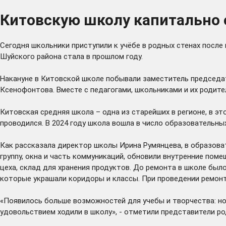
Китовскую школу капитально 
Сегодня школьники приступили к учёбе в родных стенах пос
Шуйского района стала в прошлом году.
Накануне в Китовской школе побывали заместитель председат
Ксенофонтова. Вместе с педагогами, школьниками и их родит
Китовская средняя школа – одна из старейших в регионе, в эт
проводился. В 2024 году школа вошла в число образовательн
Как рассказала директор школы Ирина Румянцева, в образова
группу, окна и часть коммуникаций, обновили внутренние по
цеха, склад для хранения продуктов. До ремонта в школе был
которые украшали коридоры и классы. При проведении ремонтн
«Появилось больше возможностей для учебы и творчества: но
удовольствием ходили в школу», - отметили представители р