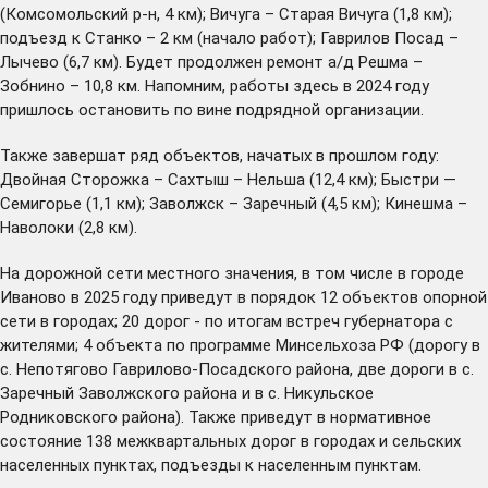
(Комсомольский р-н, 4 км); Вичуга – Старая Вичуга (1,8 км);
подъезд к Станко – 2 км (начало работ); Гаврилов Посад –
Лычево (6,7 км). Будет продолжен ремонт а/д Решма –
Зобнино – 10,8 км. Напомним, работы здесь в 2024 году
пришлось остановить по вине подрядной организации.
Также завершат ряд объектов, начатых в прошлом году:
Двойная Сторожка – Сахтыш – Нельша (12,4 км); Быстри —
Семигорье (1,1 км); Заволжск – Заречный (4,5 км); Кинешма –
Наволоки (2,8 км).
На дорожной сети местного значения, в том числе в городе
Иваново в 2025 году приведут в порядок 12 объектов опорной
сети в городах; 20 дорог - по итогам встреч губернатора с
жителями; 4 объекта по программе Минсельхоза РФ (дорогу в
с. Непотягово Гаврилово-Посадского района, две дороги в с.
Заречный Заволжского района и в с. Никульское
Родниковского района). Также приведут в нормативное
состояние 138 межквартальных дорог в городах и сельских
населенных пунктах, подъезды к населенным пунктам.