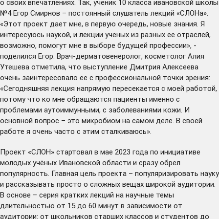
о своих впечатлениях. Так, ученик 10 класса ивановской школы
№4 Егор Смирнов – постоянный слушатель лекций «СЛОНа».
«Этот проект дает мне, в первую очередь, новые знания. Я
интересуюсь наукой, и лекции ученых из разных ее отраслей,
возможно, помогут мне в выборе будущей профессии», -
поделился Егор. Врач-дерматовенеролог, косметолог Алия
Утешева отметила, что выступление Дмитрия Алексеева
очень заинтересовало ее с профессиональной точки зрения:
«Сегодняшняя лекция напрямую пересекается с моей работой,
потому что ко мне обращаются пациенты именно с
проблемами аутоиммунными, с заболеваниями кожи. И
основной вопрос – это микробиом на самом деле. В своей
работе я очень часто с этим сталкиваюсь».
Проект «СЛОН» стартовал в мае 2023 года по инициативе
молодых учёных Ивановской области и сразу обрел
популярность. Главная цель проекта – популяризировать науку
и рассказывать просто о сложных вещах широкой аудитории.
В основе – серия кратких лекций на научные темы
длительностью от 15 до 60 минут в зависимости от
аудитории: от школьников старших классов и студентов до