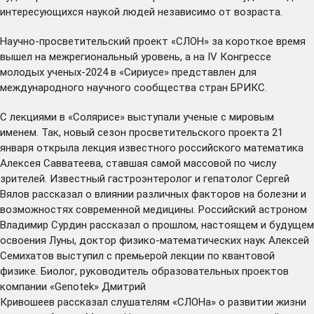
интересующихся наукой людей независимо от возраста.
Научно-просветительский проект «СЛОН» за короткое время
вышел на межрегиональный уровень, а на IV Конгрессе
молодых ученых-2024 в «Сириусе»
представлен
для
международного научного сообщества стран БРИКС.
С лекциями в «Солярисе» выступали ученые с мировым
именем. Так, новый сезон просветительского проекта 21
января
открыла
лекция известного российского математика
Алексея Савватеева, ставшая самой массовой по числу
зрителей. Известный гастроэнтеролог и гепатолог Сергей
Вялов
рассказал
о влиянии различных факторов на болезни и
возможностях современной медицины. Российский астроном
Владимир Сурдин
рассказал
о прошлом, настоящем и будущем
освоения Луны, доктор физико-математических наук Алексей
Семихатов
выступил
с премьерой лекции по квантовой
физике. Биолог, руководитель образовательных проектов
компании «Genotek» Дмитрий
Кривошеев
рассказал
слушателям «СЛОНа» о развитии жизни