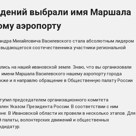
ждений выбрали имя Маршала
ому аэропорту
ксандра Михайловича Василевского стала абсолютным лидером
и выдающегося соотечественника участники региональной
ись на нашей ивановской земле. Знаю, что вы организовали
ю имени Маршала Василевского нашему аэропорту города
кже и я направлю обращение в Общественную палату России
ступил председателем организационного комитета
лен Указом Президента России. В соответствии с ним
е. В Ивановской области их провели в несколько этапов. Для
й палаты, волонтерских движений и общественных
ндидатур.