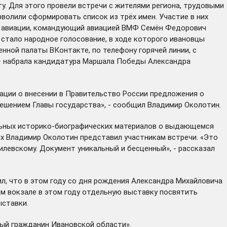
. Для этого провели встречи с жителями региона, трудовыми
волили сформировать список из трёх имен. Участие в них
ал авиации, командующий авиацией ВМФ Семён Федорович
стало народное голосование, в ходе которого ивановцы
ной палаты ВКонтакте, по телефону горячей линии, с
 – набрала кандидатура Маршала Победы Александра
ации о внесении в Правительство России предложения о
ешением Главы государства», - сообщил Владимир Околотин.
льных историко-биографических материалов о выдающемся
их Владимир Околотин представил участникам встречи. «Это
евскому. Документ уникальный и бесценный», - рассказал
л, что в этом году со дня рождения Александра Михайловича
м вокзале в этом году отдельную выставку посвятить
ыставки.
ый гражданин Ивановской области».