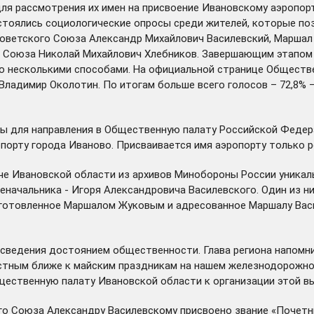
я рассмотрения их имен на присвоение Ивановскому аэропорту
стоялись социологические опросы среди жителей, которые поз
 Советского Союза Александр Михайлович Василевский, Марш
о Союза Николай Михайлович Хлебников. Завершающим этапом 
 несколькими способами. На официальной странице Обществен
Владимир Околотин. По итогам больше всего голосов – 72,8%
ты для направления в Общественную палату Российской Федер
порту города Иваново. Присваивается имя аэропорту только р
че
Ивановской области из архивов Минобороны России уника
еначальника - Игоря Александровича Василевского. Один из н
готовленное Маршалом Жуковым и адресованное Маршалу Васил
сведения достоянием общественности. Глава региона напомни
естным ближе к майским праздникам на нашем железнодорожно
бщественную палату Ивановской области к организации этой в
ого Союза Александру Василевскому
присвоено
звание «Почетн