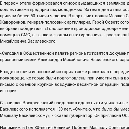
В первом этапе формировался список выдающихся земляков дл
коллективами предприятий, молодежью. Затем в два этапа со
приняли более 50 тысяч человек. В шорт-лист вошли Маршал
Жаворонков, генерал-полковник артиллерии, Герой Советског
выбрали победителя. «Голосование
проводилось
одновременно
помощью СМС, а также методом анкетирования», - рассказал 
Михайловича Василевского.
«Сегодня в Общественной палате региона готовятся докумен
присвоении имени Александра Михайловича Василевского аэро
В ходе встречи ивановский историк также рассказал о
переда
полководце, которые были подготовлены при участии сына во
письмо с оценкой крупной воздушно-десантной операции, под
историк.
Станислав Воскресенский предложил сделать эти уникальные 
Василевского исполняется 130 лет. «Считаю, что было бы ум
Маршалу Василевскому», - сказал губернатор. Он пригласил О
Напомним, в Год 80-летия Великой Победы Маршалу Советск