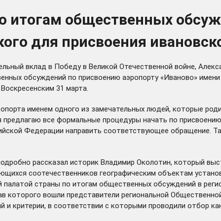
по итогам общественных обсу
ого для присвоения ивановск
тельный вклад в Победу в Великой Отечественной войне, Але
твенных обсуждений по присвоению аэропорту «Иваново» имен
Воскресенским 31 марта.
порта именем одного из замечательных людей, которые родил
 я предлагаю все формальные процедуры начать по присвоени
ийской Федерации направить соответствующее обращение. Та
 подробно рассказал историк Владимир Околотин, который вы
ающихся соотечественников географическим объектам установ
палатой страны по итогам общественных обсуждений в регион
тав которого вошли представители региональной Общественно
й и критерии, в соответствии с которыми проводили отбор ка