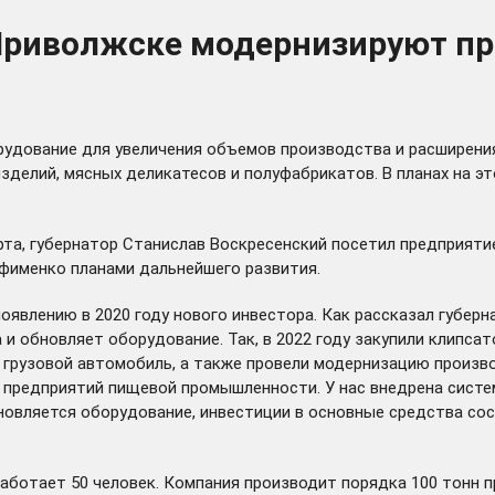
 Приволжске модернизируют п
удование для увеличения объемов производства и расширения
делий, мясных деликатесов и полуфабрикатов. В планах на эт
арта, губернатор Станислав Воскресенский посетил предприяти
Ефименко планами дальнейшего развития.
явлению в 2020 году нового инвестора. Как рассказал губерн
 обновляет оборудование. Так, в 2022 году закупили клипсато
ли грузовой автомобиль, а также провели модернизацию прои
предприятий пищевой промышленности. У нас внедрена систе
новляется оборудование, инвестиции в основные средства сост
отает 50 человек. Компания производит порядка 100 тонн про