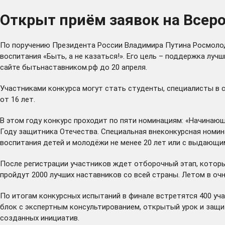
Открыт приём заявок на Всеро
По поручению Президента России Владимира Путина Росмолод
воспитания «Быть, а не казаться!». Его цель – поддержка лу
сайте
бытьнаставником.рф
до 20 апреля.
Участниками конкурса могут стать студенты, специалисты в с
от 16 лет.
В этом году конкурс проходит по пяти номинациям: «Начинающ
Году защитника Отечества. Специальная внеконкурсная номин
воспитания детей и молодёжи не менее 20 лет или с выдающи
После регистрации участников ждет отборочный этап, которы
пройдут 2000 лучших наставников со всей страны. Летом в о
По итогам конкурсных испытаний в финале встретятся 400 уч
блок с экспертным консультированием, открытый урок и защи
созданных инициатив.