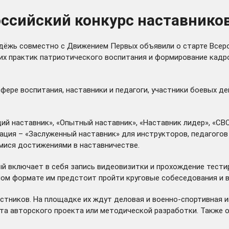
ссийский конкурс наставников 
ёжь совместно с Движением Первых объявили о старте Всеро
чших практик патриотического воспитания и формирование кадр
фере воспитания, наставники и педагоги, участники боевых д
ий наставник», «Опытный наставник», «Наставник лидер», «СВО
ация – «Заслуженный наставник» для инструкторов, педагого
мися достижениями в наставничестве.
й включает в себя запись видеовизитки и прохождение тестир
чном формате им предстоит пройти круговые собеседования и 
астников. На площадке их ждут деловая и военно-спортивная
та авторского проекта или методической разработки. Также о