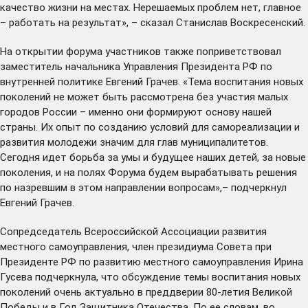
качество жизни на местах. Нерешаемых проблем нет, главное
– работать на результат», – сказал Станислав Воскресенский.
На открытии форума участников также поприветствовал
заместитель начальника Управления Президента РФ по
внутренней политике Евгений Грачев. «Тема воспитания новых
поколений не может быть рассмотрена без участия малых
городов России – именно они формируют основу нашей
страны. Их опыт по созданию условий для самореализации и
развития молодежи значим для глав муниципалитетов.
Сегодня идет борьба за умы и будущее наших детей, за новые
поколения, и на полях Форума будем вырабатывать решения
по назревшим в этом направлении вопросам»,– подчеркнул
Евгений Грачев.
Сопредседатель Всероссийской Ассоциации развития
местного самоуправления, член президиума Совета при
Президенте РФ по развитию местного самоуправления Ирина
Гусева подчеркнула, что обсуждение темы воспитания новых
поколений очень актуально в преддверии 80-летия Великой
Победы и в Год Защитника Отечества. По ее словам, во