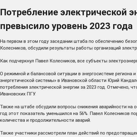
Потребление электрической эн
превысило уровень 2023 года
На первом в этом году заседании штаба по обеспечению безо
Колесников, обсудили результаты работы организаций электро
Как подчеркнул Павел Колесников, все субъекты электроэне
О режимной и балансовой ситуации в энергосистеме региона 
энергетической системы» в Ивановской области Юрий Кандалов.
потребления электрической энергии за 2023 год. Отмечено, ч
Ивановских ПГУ.
Также на штабе обсудили вопросы снижения аварийности на о
год этот показатель уменьшился на 56%. Павел Колесников п
количества и продолжительности аварий.
Также участники рассмотрели план действий по предотвращен