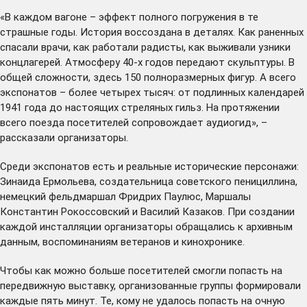
«В каждом вагоне – эффект полного погружения в те
страшные годы. История воссоздана в деталях. Как раненных
спасали врачи, как работали радисты, как выживали узники
концлагерей. Атмосферу 40-х годов передают скульптуры. В
общей сложности, здесь 150 полноразмерных фигур. А всего
экспонатов – более четырех тысяч: от подлинных календарей
1941 года до настоящих стреляных гильз. На протяжении
всего поезда посетителей сопровождает аудиогид», –
рассказали организаторы.
Среди экспонатов есть и реальные исторические персонажи:
Зинаида Ермольева, создательница советского пенициллина,
немецкий фельдмаршал Фридрих Паулюс, Маршалы
Константин Рокоссовский и Василий Казаков. При создании
каждой инсталляции организаторы обращались к архивным
данным, воспоминаниям ветеранов и кинохронике.
Чтобы как можно больше посетителей смогли попасть на
передвижную выставку, организованные группы формировали
каждые пять минут. Те, кому не удалось попасть на очную