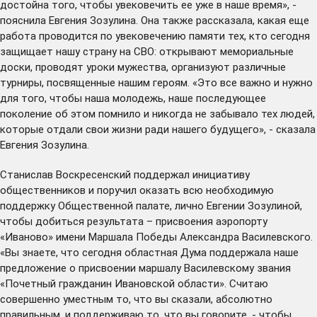
достойна того, чтобы увековечить ее уже в наше время», -
пояснила Евгения Зозулина. Она также рассказала, какая еще
работа проводится по увековечению памяти тех, кто сегодня
защищает нашу страну на СВО: открывают мемориальные
доски, проводят уроки мужества, организуют различные
турниры, посвященные нашим героям. «Это все важно и нужно
для того, чтобы наша молодежь, наше последующее
поколение об этом помнило и никогда не забывало тех людей,
которые отдали свои жизни ради нашего будущего», - сказала
Евгения Зозулина.
Станислав Воскресенский поддержал инициативу
общественников и поручил оказать всю необходимую
поддержку Общественной палате, лично Евгении Зозулиной,
чтобы добиться результата – присвоения аэропорту
«Иваново» имени Маршала Победы Александра Василевского.
«Вы знаете, что сегодня областная Дума
поддержала
наше
предложение о присвоении маршалу Василевскому звания
«Почетный гражданин Ивановской области». Считаю
совершенно уместным то, что вы сказали, абсолютно
правильным, и поддерживаю то, что вы говорите, - чтобы