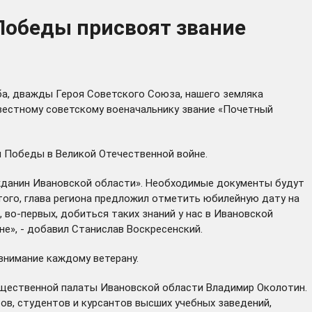
Победы присвоят звание
ба, дважды Героя Советского Союза, нашего земляка
вестному советскому военачальнику звание «Почетный
ы Победы в Великой Отечественной войне.
ажданин Ивановской области». Необходимые документы будут
того, глава региона предложил отметить юбилейную дату на
 во-первых, добиться таких знаний у нас в Ивановской
е», - добавил Станислав Воскресенский.
внимание каждому ветерану.
бщественной палаты Ивановской области Владимир Околотин.
ов, студентов и курсантов высших учебных заведений,