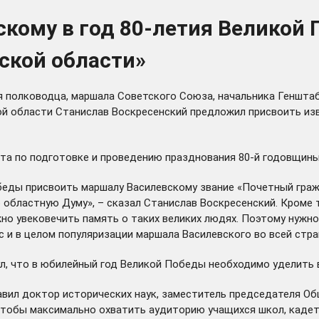
кому в год 80-летия Великой 
ской области»
я полководца, маршала Советского Союза, начальника Геншта
ой области Станислав Воскресенский предложил присвоить из
итета по подготовке и проведению празднования 80-й годовщин
обеды присвоить маршалу Василевскому звание «Почетный гр
 областную Думу», – сказал Станислав Воскресенский. Кроме 
но увековечить память о таких великих людях. Поэтому нужно,
 и в целом популяризации маршала Василевского во всей стран
л,
что в юбилейный год Великой Победы необходимо уделить 
авил доктор исторических наук, заместитель председателя О
 чтобы максимально охватить аудиторию учащихся школ, кадет