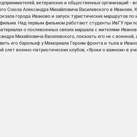
дпринимателей, ветеранских и общественных организаций - все
го Союза Александра Михайловича Василевского в Иванове, К
кзала города Иваново и запуск туристических маршрутов по 
фильма. Над первым фильмом работают студенты ИвГУ при п
материалах о послевоенных связях маршала с жителями Ивано
дра Михайловича Василевского, показать его не с военной, а
вить его барельеф у Мемориала Героям фронта и тыла в Ивано
й слет военно-патриотических клубов, «Уроки о важном» в уч