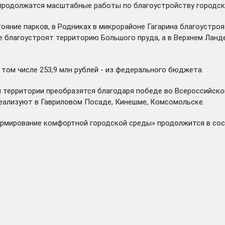
продолжатся масштабные работы по благоустройству городско
тояние парков, в Родниках в микрорайоне Гагарина благоустр
е благоустроят территорию Большого пруда, а в Верхнем Ланд
 том числе 253,9 млн рублей - из федерального бюджета.
и территории преобразятся благодаря
победе
во Всероссийско
реализуют в Гавриловом Посаде, Кинешме, Комсомольске.
ормирование комфортной городской среды» продолжится в сос