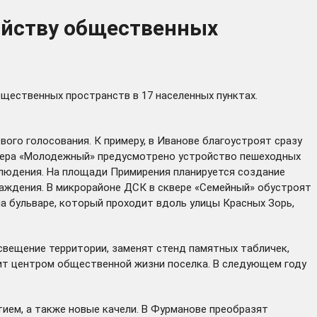
ройству общественных
щественных пространств в 17 населенных пунктах.
ого голосования. К примеру, в Иванове благоустроят сразу
вера «Молодежный» предусмотрено устройство пешеходных
блюдения. На площади Примирения планируется создание
аждения. В микрорайоне ДСК в сквере «Семейный» обустроят
а бульваре, который проходит вдоль улицы Красных Зорь,
вещение территории, заменят стенд памятных табличек,
жит центром общественной жизни поселка. В следующем году
тием, а также новые качели. В Фурманове преобразят