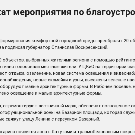
лжат мероприятия по благоуст
 формирования комфортной городской среды преобразят 20 об
а подписал губернатор Станислав Воскресенский.
20 объектов, выбранных жителями региона с помощью рейтингов
активно
голосовали
местные жители. У ЦКиО на территории ск
ест отдыха, озеленение, новая система освещения и видеона
еонаблюдения, новые скамейки и урны, высажены зеленые нас
 оборудуют малые архитектурные формы. В Рабочем поселке, н
лено освещение и малые архитектурные формы.
, отремонтируют лестничный марш, обеспечат полноценное ос
многофункциональной зоны на Базарной площади, которая слу
е свяжут улицу Ленина с переулком Базарный.
Гагарина появится зона с батутами и травмобезопасным покры