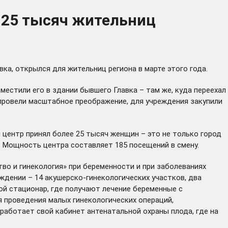
е 25 тысяч жительниц
а, открылся для жительниц региона в марте этого года.
естили его в здании бывшего Главка – там же, куда
переехал
 провели масштабное преображение, для учреждения закупили
центр принял более 25 тысяч женщин – это не только город
. Мощность центра составляет 185 посещений в смену.
о и гинекология» при беременности и при заболеваниях
дении – 14 акушерско-гинекологических участков, два
ой стационар, где получают лечение беременные с
 проведения малых гинекологических операций,
работает свой кабинет антенатальной охраны плода, где на