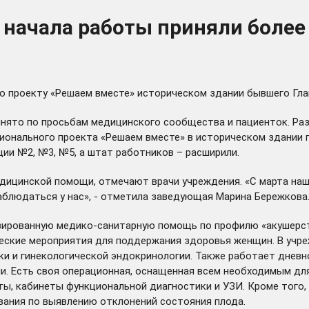
с начала работы приняли боле
 проекту «Решаем вместе» историческом здании бывшего Главк
нято по просьбам медицинского сообщества и пациенток. Разм
гионального проекта «Решаем вместе» в историческом здании
ции №2, №3, №5, а штат работников – расширили.
ицинской помощи, отмечают врачи учреждения. «С марта наш 
наблюдаться у нас», - отметила заведующая Марина Бережкова
ированную медико-санитарную помощь по профилю «акушерств
ские мероприятия для поддержания здоровья женщин. В учреж
ки и гинекологической эндокринологии. Также работает дневн
и. Есть своя операционная, оснащенная всем необходимым для
, кабинеты функциональной диагностики и УЗИ. Кроме того, 
вания по выявлению отклонений состояния плода.