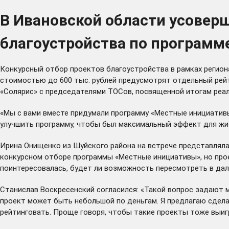
В Ивановской области усовер
благоустройства по програм
Конкурсный отбор проектов благоустройства в рамках регио
стоимостью до 600 тыс. рублей предусмотрят отдельный рейти
«Солярис» с председателями ТОСов, посвященной итогам реал
«Мы с вами вместе придумали программу «Местные инициативы»,
улучшить программу, чтобы был максимальный эффект для жит
Ирина Онищенко из Шуйского района на встрече представляла 
конкурсном отборе программы «Местные инициативы», но прое
поинтересовалась, будет ли возможность пересмотреть в да
Станислав Воскресенский согласился: «Такой вопрос задают 
проект может быть небольшой по деньгам. Я предлагаю сдела
рейтинговать. Проще говоря, чтобы такие проекты тоже выигр