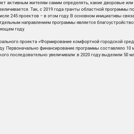
яет активным жителям самим определять, какие дворовые или
еличивается. Так, с 2019 года гранты областной программы 
сле 245 проектов – в этом году. В основном инициативы связ
дельным направлением программы является благоустройство па
ующем году.
рального проекта «Формирование комфортной городской среды
оду. Первоначально финансирование программы составляло 10 
о последовательно увеличивали: в 2020 году выделили 50 млн р