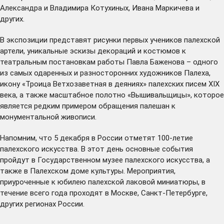
Александра и Владимира Котухиных, Ивана Маркичева и
других.
В экспозиции представят рисунки первых учеников палехской
артели, уникальные эскизы декораций и костюмов к
театральным постановкам работы Павла Баженова – одного
из самых одаренных и разносторонних художников Палеха,
икону «Троица Ветхозаветная в деяниях» палехских писем XIX
века, а также масштабное полотно «Вышивальщицы», которое
является редким примером обращения палешан к
монументальной живописи.
Напомним, что 5 декабря в России отметят 100-летие
палехского искусства. В этот день основные события
пройдут в Государственном музее палехского искусства, а
также в Палехском доме культуры. Мероприятия,
приуроченные к юбилею палехской лаковой миниатюры, в
течение всего года проходят в Москве, Санкт-Петербурге,
других регионах России.