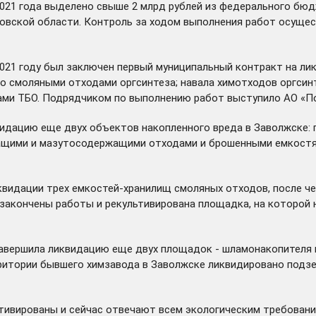
2021 года выделено свыше 2 млрд рублей из федерального бю
новской области. Контроль за ходом выполнения работ осущес
2021 году был заключен первый муниципальный контракт на ли
о смоляными отходами оргсинтеза; навала химотходов оргсин
ами ТБО. Подрядчиком по выполнению работ выступило АО «По
квидацию еще двух объектов накопленного вреда в Заволжске
ащими и мазутосодержащими отходами и брошенными емкостя
видации трех емкостей-хранилищ смоляных отходов, после че
закончены
работы и рекультивирована площадка, на которой н
завершила ликвидацию еще двух площадок - шламонакопителя и
рритории бывшего химзавода в Заволжске ликвидировано подз
тивированы и сейчас отвечают всем экологическим требовани