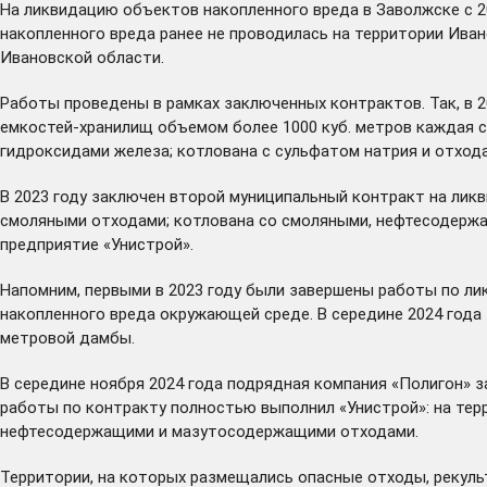
На ликвидацию объектов накопленного вреда в Заволжске с 
накопленного вреда ранее не проводилась на территории Ива
Ивановской области.
Работы проведены в рамках заключенных контрактов. Так, в 
емкостей-хранилищ объемом более 1000 куб. метров каждая с
гидроксидами железа; котлована с сульфатом натрия и отход
В 2023 году заключен второй муниципальный контракт на ли
смоляными отходами; котлована со смоляными, нефтесодерж
предприятие «Унистрой».
Напомним, первыми в 2023 году были
завершены
работы по лик
накопленного вреда окружающей среде. В середине 2024 года
метровой дамбы.
В середине ноября 2024 года подрядная компания «Полигон» 
работы по контракту полностью выполнил «Унистрой»: на те
нефтесодержащими и мазутосодержащими отходами.
Территории, на которых размещались опасные отходы, рекуль