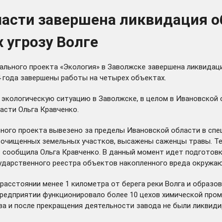
ласти завершена ликвидация о
 угрозу Волге
нального проекта «Экология» в Заволжске завершена ликвида
24 года завершены работы на четырех объектах.
экологическую ситуацию в Заволжске, в целом в Ивановской о
асти Ольга Кравченко.
ного проекта вывезено за пределы Ивановской области в спец
я очищенных земельных участков, высажены саженцы травы. Т
- сообщила Ольга Кравченко. В данный момент идет подготов
ударственного реестра объектов накопленного вреда окружа
асстоянии менее 1 километра от берега реки Волга и образовы
предприятии функционировало более 10 цехов химической про
а и после прекращения деятельности завода не были ликвиди