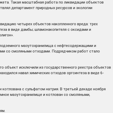
джета. Такая масштабная работа по ликвидации объектов
твлял департамент природных ресурсов и экологии
квидацию четырех объектов накопленного вреда: трех
теза в виде дамбы; шламонакопителя с оксидами и
лигон».
: подземного мазутохранилища с нефтесодержащими и
ми со смоляными отходами. Подрядчиком работ стало
го объект исключили из государственного реестра объектов
аходился навал химических отходов оргсинтеза в виде 6-
 котлована с сульфатом натрия. В третьей декаде ноября
емное мазутохранилище и котлован со смоляными,
ям.