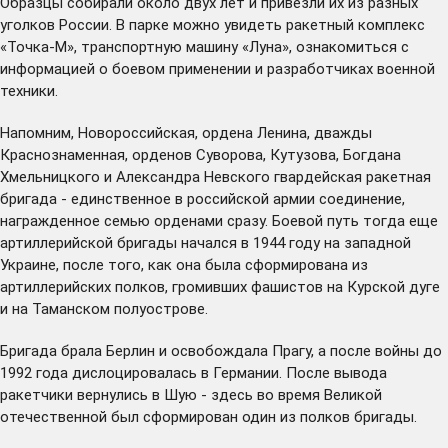
Образцы собирали около двух лет и привезли их из разных
уголков России. В парке можно увидеть ракетный комплекс
«Точка-М», транспортную машину «Луна», ознакомиться с
информацией о боевом применении и разработчиках военной
техники.
Напомним, Новороссийская, ордена Ленина, дважды
Краснознаменная, орденов Суворова, Кутузова, Богдана
Хмельницкого и Александра Невского гвардейская ракетная
бригада - единственное в российской армии соединение,
награжденное семью орденами сразу. Боевой путь тогда еще
артиллерийской бригады начался в 1944 году на западной
Украине, после того, как она была сформирована из
артиллерийских полков, громивших фашистов на Курской дуге
и на Таманском полуострове.
Бригада брала Берлин и освобождала Прагу, а после войны до
1992 года дислоцировалась в Германии. После вывода
ракетчики вернулись в Шую - здесь во время Великой
отечественной был сформирован один из полков бригады.