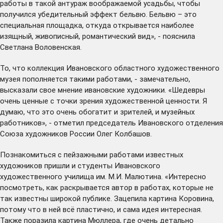
работы в такой антураж воображаемой усадьбы, чтобы
получился убедительный эффект бельвю. Бельвю – это
специальная площадка, откуда открывается наиболее
изящный, живописный, романтический вид», - пояснила
Светлана Воловенская.
То, что коллекция Ивановского областного художественного
музея пополняется такими работами, - замечательно,
высказали свое мнение ивановские художники. «Шедевры
очень ценные с точки зрения художественной ценности. Я
думаю, что это очень обогатит и зрителей, и музейных
работников», - отметил председатель Ивановского отделения
Союза художников России Олег Колбашов.
Познакомиться с пейзажными работами известных
художников пришли и студенты Ивановского
художественного училища им. М.И. Малютина. «Интересно
посмотреть, как раскрывается автор в работах, которые не
так известны широкой публике. Зацепила картина Коровина,
потому что в ней всё пластично, и сама идея интересная.
Также поразила картина Мюллера, где очень детально