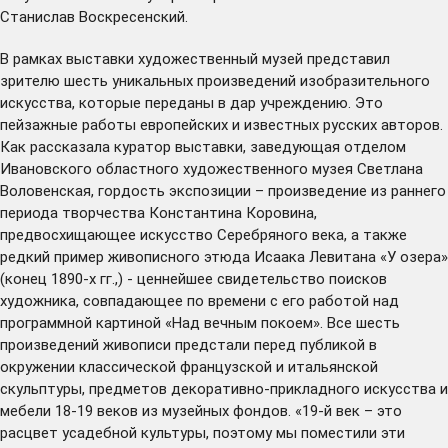
Станислав Воскресенский.
В рамках выставки художественный музей представил
зрителю шесть уникальных произведений изобразительного
искусства, которые переданы в дар учреждению. Это
пейзажные работы европейских и известных русских авторов.
Как рассказала куратор выставки, заведующая отделом
Ивановского областного художественного музея Светлана
Воловенская, гордость экспозиции – произведение из раннего
периода творчества Константина Коровина,
предвосхищающее искусство Серебряного века, а также
редкий пример живописного этюда Исаака Левитана «У озера»
(конец 1890-х гг.,) - ценнейшее свидетельство поисков
художника, совпадающее по времени с его работой над
программной картиной «Над вечным покоем». Все шесть
произведений живописи предстали перед публикой в
окружении классической французской и итальянской
скульптуры, предметов декоративно-прикладного искусства и
мебели 18-19 веков из музейных фондов. «19-й век – это
расцвет усадебной культуры, поэтому мы поместили эти