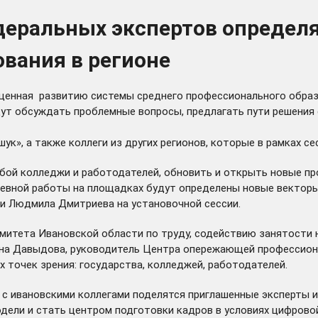
едеральных экспертов определ
вания в регионе
вященная развитию системы среднего профессионального образ
дут обсуждать проблемные вопросы, предлагать пути решения
к», а также коллеги из других регионов, которые в рамках с
обой колледжи и работодателей, обновить и открыть новые п
евной работы на площадках будут определены новые векторы 
ти Людмила Дмитриева на установочной сессии.
митета Ивановской области по труду, содействию занятости н
на Давыдова, руководитель Центра опережающей профессиона
 точек зрения: государства, колледжей, работодателей.
 с ивановскими коллегами поделятся приглашенные эксперты 
дели и стать центром подготовки кадров в условиях цифрово