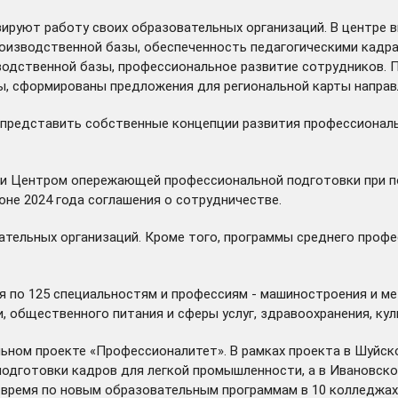
руют работу своих образовательных организаций. В центре в
оизводственной базы, обеспеченность педагогическими кадра
зводственной базы, профессиональное развитие сотрудников. 
ы, сформированы предложения для региональной карты направ
 представить собственные концепции развития профессионал
 и Центром опережающей профессиональной подготовки при п
не 2024 года соглашения о сотрудничестве.
ательных организаций. Кроме того, программы среднего проф
 по 125 специальностям и профессиям - машиностроения и ме
и, общественного питания и сферы услуг, здравоохранения, куль
альном проекте «Профессионалитет». В рамках проекта в Шуй
одготовки кадров для легкой промышленности, а в Ивановск
время по новым образовательным программам в 10 колледжах 