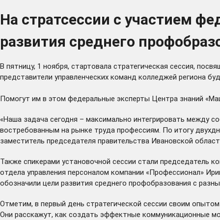
На стратсессии с участием ф
развития среднего профобразо
В пятницу, 1 ноября, стартовала стратегическая сессия, пос
представители управленческих команд колледжей региона бу
Помогут им в этом федеральные эксперты Центра знаний «Машу
«Наша задача сегодня – максимально интегрировать между с
востребованным на рынке труда профессиям. По итогу двухдн
заместитель председателя правительства Ивановской облас
Также спикерами установочной сессии стали председатель ко
отдела управления персоналом компании «Профессионал» Ири
обозначили цели развития среднего профобразования с разных
Отметим, в первый день стратегической сессии своим опытом
Они расскажут, как создать эффектные коммуникационные мо