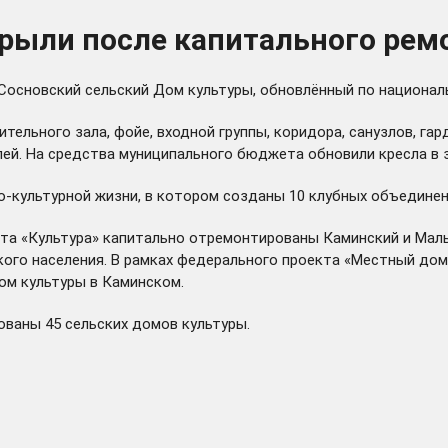
рыли после капитального рем
Сосновский сельский Дом культуры, обновлённый по националь
тельного зала, фойе, входной группы, коридора, санузлов, га
лей. На средства муниципального бюджета обновили кресла в 
-культурной жизни, в котором созданы 10 клубных объединени
кта «Культура» капитально отремонтированы Каминский и Малы
кого населения. В рамках федерального проекта «Местный дом
Дом культуры в Каминском.
ованы 45 сельских домов культуры.