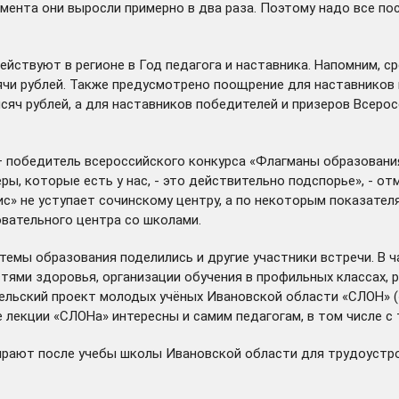
омента они выросли примерно в два раза. Поэтому надо все по
йствуют в регионе в Год педагога и наставника. Напомним, ср
ячи рублей. Также предусмотрено поощрение для наставников 
сяч рублей, а для наставников победителей и призеров Всер
 победитель всероссийского конкурса «Флагманы образования»
еры, которые есть у нас, - это действительно подспорье», - о
с» не уступает сочинскому центру, а по некоторым показателя
вательного центра со школами.
темы образования поделились и другие участники встречи. В 
тями здоровья, организации обучения в профильных классах,
льский проект молодых учёных Ивановской области «СЛОН» («С
 лекции «СЛОНа» интересны и самим педагогам, в том числе с 
бирают после учебы школы Ивановской области для трудоустр