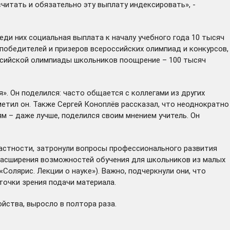
считать и обязательно эту выплату индексировать», -
еди них социальная выплата к началу учебного года 10 тысяч
победителей и призеров всероссийских олимпиад и конкурсов,
оссийской олимпиады школьников поощрение – 100 тысяч
. Он поделился: часто общается с коллегами из других
тметил он. Также Сергей Коноплёв рассказал, что неоднократно
м – даже лучше, поделился своим мнением учитель. Он
частности, затронули вопросы профессионального развития
 расширения возможностей обучения для школьников из малых
олярис. Лекции о науке»). Важно, подчеркнули они, что
точки зрения подачи материала.
ойства,
выросло
в полтора раза.