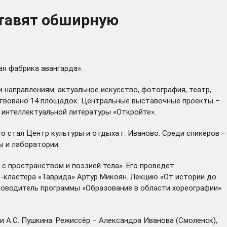
ставят обширную
ая фабрика авангарда».
 направлениям: актуальное искусство, фотография, театр,
ействовано 14 площадок. Центральные выставочные проекты –
 интеллектуальной литературы «Откройте».
 стал Центр культуры и отдыха г. Иваново. Среди спикеров –
ы и лаборатории.
 с пространством и поэзией тела». Его проведет
т-кластера «Таврида» Артур Микоян. Лекцию «От истории до
ководитель программы «Образование в области хореографии»
и А.С. Пушкина. Режиссёр – Александра Иванова (Смоленск),