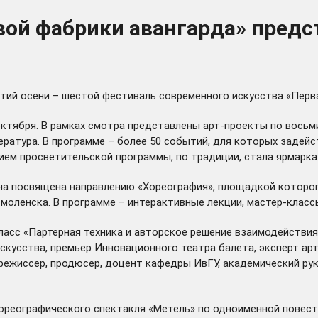
вой фабрики авангарда» пред
ытий осени – шестой фестиваль современного искусства «Перв
октября. В рамках смотра представлены арт-проекты по восьми
итература. В программе – более 50 событий, для которых зад
ием просветительской программы, по традиции,
стала
ярмарка
на посвящена направлению «Хореография», площадкой которого
Смоленска. В программе – интерактивные лекции, мастер-класс
класс «Партерная техника и авторское решение взаимодействия
скусства, премьер Инновационного театра балета, эксперт ар
режиссер, продюсер, доцент кафедры ИвГУ, академический ру
 хореографического спектакля «Метель» по одноименной повест