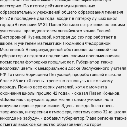
категорию. По итогам рейтинга муниципальных
образовательных учреждений общего образования гимназия
№ 32 в последние два года входит в пятерку лучших школ
города.В гимназии № 32 Павел Коньков встретился со своими
учителями: преподавателем английского языка Еленой
Викторовной Кузнецовой, которая до сих пор работает в
школе, и учителем математики Людмилой Федоровной
Мяхтеневой. В непринужденной обстановке за чашкой чая
губернатор и педагоги поделились своими воспоминаниями,
посмотрели фотоархив прошлых лет. Губернатор также
возложил цветы к мемориальной доске Заслуженного учителя
РФ Татьяны Борисовны Петуховой, проработавшей в школе
более 55 лет.«Я очень трепетно отношусь к школьному
периоду. Помню всех своих учителей, хотя с момента
окончания школы прошло 42 года», - сказал Павел Коньков.
«Школа нас сдружила, здесь мы не только учились, но и
получали первые уроки жизни. Здесь всегда была очень
творческая, интересная атмосфера, поэтому свою 32-ю школу
никогда не забуду», - добавил губернатор.Глава региона также
отметил высокое качество образования, которое