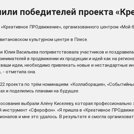
лили победителей проекта «К
«Креативное ПРОдвижение», организованного центром «Мой би
витановском культурном центре в Плесе.
 Юлия Васильева поприветствовала участников и поздравила 
нимателей в продвижении их продукции и идей как на регионал
 ваши идеи, необходимо привлекать новые и нестандартные ин
 - отметила она.
и 22 проекта по трём номинациям: «Коллаборация», «Событ
ах и поделились планами на будущее.
осования выбрали Алёну Киселеву, которая профессионально 
 инструмент «Сферофон». «Я пришла в «Креативное ПРОдвижен
сионалов и мне это удалось. В результате я смогла организов