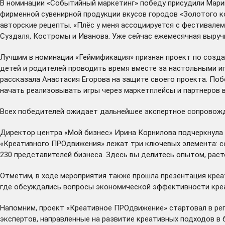
В номинации «Событийный маркетинг» победу присудили Марии
фирменной сувенирной продукции вкусов городов «Золотого к
авторские рецепты. «Плёс у меня ассоциируется с фестивалем
Суздаля, Костромы и Иванова. Уже сейчас ежемесячная выручк
Лучшим в номинации «Геймификация» признан проект по созда
детей и родителей проводить время вместе за настольными иг
рассказала Анастасия Егорова на защите своего проекта. Поб
начать реализовывать игры через маркетплейсы и партнеров в
Всех победителей ожидает дальнейшее экспертное сопровожд
Директор центра «Мой бизнес» Ирина Корнилова подчеркнула в
«Креативного ПРОдвижения» лежат три ключевых элемента: со
230 представителей бизнеса. Здесь вы делитесь опытом, расте
Отметим, в ходе мероприятия также прошла презентация креа
где обсуждались вопросы экономической эффективности креа
Напомним, проект «Креативное ПРОдвижение»
стартовал
в ре
экспертов, направленные на развитие креативных подходов в