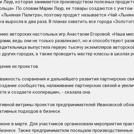
 Лаур, которая занимается производством полезных продукто
ольца». По словам Марии Лаур, ее товары создаются с учетом
 «Льняная Палитра», поэтому продукт называется «Чай «Льнян
а выросла в два раза. В планах охватить все города «Золотог
нию авторских настольных игр Анастасии Егоровой. «Наша мис
рами, ведь они не только развлекают, но и способствуют раз
едительница выпустила первую тысячу экземпляров авторской 
 других городах, а также проводить мастер-классы в школах р
ение их проектов.
ажность сохранения и дальнейшего развития партнерских связ
здание сообщества, налаживание партнерских связей и увели
те и создаете кооперации», - сказала она.
тивной витрины проектов предпринимателей Ивановской облас
тивных подходов в бизнесе.
гионе в марте. Для участников организовали
мероприятия
практ
 бизнесе. Также предприниматели посещали производственные