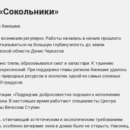
 «Сокольники»
а Кинешма.
 возникали регулярно. Работы начались в начале прошлого
откапываться на большую глубину вплоть до земли.
вской области Денис Черкесов.
но тлели, образовывался смог и запах гари. К тушению
оскресенский. При поддержке главы региона Кинешме удалось
 природных ресурсов и экологии, одной из самых сложных
0 градусов.
нтации. «Подрядчик добросовестно подошел к исполнению
роки. В настоящее время работают специалисты Центра
шмы Вячеслав Ступин.
, отвечающий эстетическим и экологическим требованиям.
, особенно вечерами: окна в домах было не открыть. Наконец,