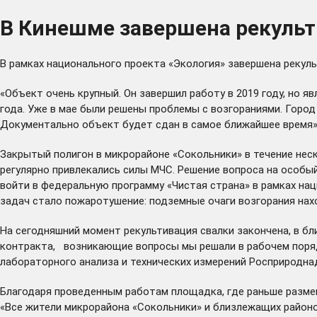
В Кинешме завершена рекульт
В рамках национального проекта «Экология» завершена рекул
«Объект очень крупный. Он завершил работу в 2019 году, но 
года. Уже в мае были решены проблемы с возгораниями. Город
Документально объект будет сдан в самое ближайшее время»,
Закрытый полигон в микрорайоне «Сокольники» в течение неск
регулярно привлекались силы МЧС. Решение вопроса на особы
войти в федеральную программу «Чистая страна» в рамках на
задач стало пожаротушение: подземные очаги возгорания нахо
На сегодняшний момент рекультивация свалки закончена, в 
контракта, возникающие вопросы мы решали в рабочем поряд
лабораторного анализа и технических измерений Росприродна
Благодаря проведенным работам площадка, где раньше разме
«Все жители микрорайона «Сокольники» и близлежащих районов