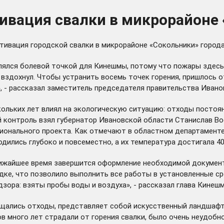
ивация свалки в микрорайоне
ьтивация городской свалки в микрорайоне «Сокольники» город
являлся болевой точкой для Кинешмы, потому что пожары здесь
 вздохнул. Чтобы устранить восемь точек горения, пришлось 
 - рассказал заместитель председателя правительства Ивано
ольких лет влиял на экологическую ситуацию: отходы постоян
й контроль взял губернатор Ивановской области Станислав В
ционального проекта. Как отмечают в областном департаменте
дились глубоко и повсеместно, а их температура достигала 40
ближайшее время завершится оформление необходимой докуме
ке, что позволило выполнить все работы в установленные с
дзора: взяты пробы воды и воздуха», - рассказал глава Кине
щались отходы, представляет собой искусственный ландшафт
 много лет страдали от горения свалки, было очень неудобно