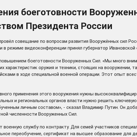
ния боеготовности Вооруженн
ством Президента России
провёл
совещание по вопросам развития Вооружённых сил Росс
и в режиме видеоконференции принял губернатор Ивановской 
и повышением боеготовности Вооруженных Сил. «Мы много вни
их характеристик оружия и техники, стоящих на вооружении, 
ойсками в ходе специальной военной операции. Этот опыт все
тивного применения этого вооружения нужны высококвалифици
альных и региональных органов власти нужно решить ключеву
ченным личным составом», - сказал Владимир Путин. Он добав
тной численности Вооруженных Сил.
т
военную службу по контракту. Для семей участников специа
ное переобучение, сертификат на высшее образование для дете