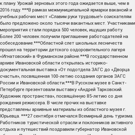
к плану. Урожай зерновых этого года ожидается выше, чем в
2016 году. ***В рамках межмуниципальной ярмарки вакансий и
учебных рабочих мест «Славим руки трудовые!» соискателям
было предложено около тысячи вакантных мест. Участниками
мероприятия стали порядка 500 человек, ищущих работу.
Более 200 человек получили приглашение работодателей на
собеседование.***Областной слет школьных лесничеств
прошел на территории детского оздоровительного лагеря
«Игнатовский» в Фурманском районе.***В государственном
архиве Ивановской области открылась историко-
документальная выставка «От подотдела ЗАГС до «Дворца
счастья», посвященная 100-летию создания органов ЗАГС
России и Ивановской области.***В Русском музее в Санкт-
Петербурге презентовали выставку «Андрей Тарковский.
Художник пространства», посвящённую 85-летию со дня
рождения режиссера. В числе прочих на выставке
представлены архивные материалы из областного музея г.
Юрьевца. ***27 сентября отмечался Всемирный день туризма.
Работников туристической отрасли и поклонников активного
отдыха и путешествий поздравили губернатор Ивановской