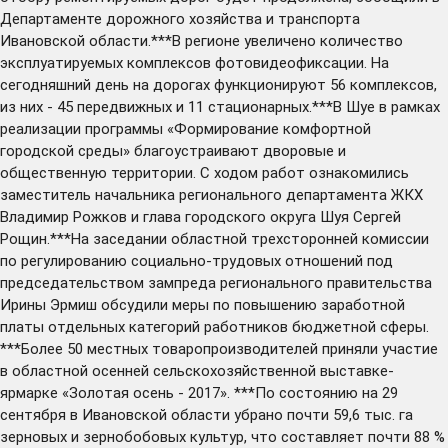
Департаменте дорожного хозяйства и транспорта
Ивановской области.***В регионе увеличено количество
эксплуатируемых комплексов фотовидеофиксации. На
сегодняшний день на дорогах функционируют 56 комплексов,
из них - 45 передвижных и 11 стационарных.***В Шуе в рамках
реализации программы «Формирование комфортной
городской среды» благоустраивают дворовые и
общественную территории. С ходом работ ознакомились
заместитель начальника регионального департамента ЖКХ
Владимир Рожков и глава городского округа Шуя Сергей
Рощин.***На заседании областной трехсторонней комиссии
по регулированию социально-трудовых отношений под
председательством зампреда регионального правительства
Ирины Эрмиш обсудили меры по повышению заработной
платы отдельных категорий работников бюджетной сферы.
***Более 50 местных товаропроизводителей приняли участие
в областной осенней сельскохозяйственной выставке-
ярмарке «Золотая осень - 2017». ***По состоянию на 29
сентября в Ивановской области убрано почти 59,6 тыс. га
зерновых и зернобобовых культур, что составляет почти 88 %