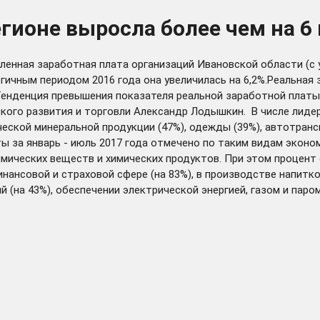
гионе выросла более чем на 6
енная заработная плата организаций Ивановской области (с 
огичным периодом 2016 года она увеличилась на 6,2%.Реальная 
Тенденция превышения показателя реальной заработной платы 
ского развития и торговли Александр Лодышкин. В числе лиде
ческой минеральной продукции (47%), одежды (39%), автотранс
ты за январь - июль 2017 года отмечено по таким видам экон
имических веществ и химических продуктов. При этом процент
ансовой и страховой сфере (на 83%), в производстве напитков
на 43%), обеспечении электрической энергией, газом и паром (