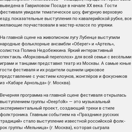
выведена в Гавриловом Посаде в начале XX века. Гости
фестиваля увидели тематическое шоу, фигурную верховую
езду, показательные выступления по кавалерийской рубке, все
желающие поучаствовали в мастер-классе по упряжи.
На главной сцене на живописном лугу Лубенце выступили
народные фольклорные ансамбли «Оберег» и «Артель»,
солистка Полина Недобежкина. Яркий интерактивный
спектакль «Морковный переполох» для всей семьи с весёлыми
играми и танцами представил театр из Москвы. А самые юные
гости фестиваля и их родители оценили цирковое
представление с участием клоунов, жонглёров и фокусников
из «Кабаре Арнольда» (г. Москва).
Вечерняя программа на главной сцене фестиваля открылась
выступлением группы «Deepfolk» — это музыкальный
экспериментальный проект, создающий треки в стиле
фолктроника. Главным событием на «Празднике русских
традиций» стало выступление известной российской фолк-
рок группы «Мельница» (г. Москва), которая сыграла