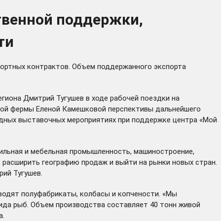
твенной поддержки,
ти
спортных контрактов. Объем поддержанного экспорта
гиона Дмитрий Тугушев в ходе рабочей поездки на
ной фермы Еленой Камешковой перспективы дальнейшего
одных выставочных мероприятиях при поддержке центра «Мой
стильная и мебельная промышленность, машиностроение,
 расширить географию продаж и выйти на рынки новых стран.
рий Тугушев.
водят полуфабрикаты, колбасы и копчености. «Мы
ида рыб. Объем производства составляет 40 тонн живой
а.