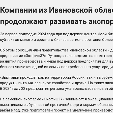
Компании из Ивановской обла
продолжают развивать экспор
За первое полугодие 2024 года при поддержке центра «Мой б
субъектов малого и среднего бизнеса региона составил более 
Об этом сообщил член правительства Ивановской области - д
предприятие «Экофиш37». Руководитель ведомства осмотрел
развития производства и меры поддержки предприятия для вы
бизнес» является одной из самых востребованных услуг сред
«Выставки проходят как на территории России, так и за руб
продукты питания, сельское хозяйство и другие. На таких пл
В 2024 году 22 предприятия региона уже воспользовались это
На семейной экоферме «Экофиш37» занимаются выращиванием 
выращиваем рыбу в чистой проточной воде и кормим сбаланс
рыбы в год. Уже подготовлен проект на увеличение производс