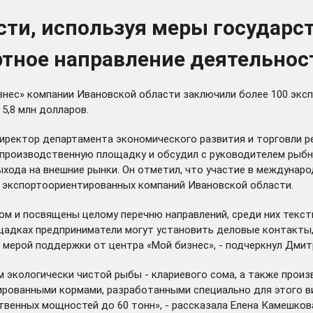
сти, используя меры государс
тное направление деятельнос
изнес» компании Ивановской области заключили более 100 эк
5,8 млн долларов.
иректор департамента экономического развития и торговли ре
 производственную площадку и обсудил с руководителем рыб
хода на внешние рынки. Он отметил, что участие в междунар
и экспортоориентированных компаний Ивановской области.
ежом и посвящены целому перечню направлений, среди них тек
ощадках предприниматели могут установить деловые контакты,
й мерой поддержки от центра «Мой бизнес», - подчеркнул Дмит
экологически чистой рыбы - клариевого сома, а также произ
ированными кормами, разработанными специально для этого в
твенных мощностей до 60 тонн», - рассказала Елена Камешков