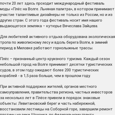
почти 20 лет здесь проходит международный фестиваль
моды «Плёс на Волге. Льняная палитра», в котором принимают
участие талантливые дизайнеры не только из России, но и из
других стран. С этого года фестиваль носит имя нашего
выдающегося земляка – кутюрье Вячеслава Зайцева.
Для любителей активного отдыха оборудована экологическая
тропа по живописному лесу и вдоль берега Волги, в зимний
период в Миловке работают горнолыжные трассы.
Плёс – признанный центр круизного туризма. Каждый сезон
небольшой город на Волге принимает десятки туристических
судов, в этом году ожидают более 200 туристических
кораблей - в 1,5 раза больше, чем в прошлом году.
При активной поддержке жителей, органов местного
самоуправления, правительства региона, частных инвесторов
за несколько лет в Плёсе привели в порядок знаковые
объекты: Левитановский берег и часть набережной,
восстановили лестницы на Соборной горе, завершили ремонт
плотины на реке Шохонка, по федеральному гранту