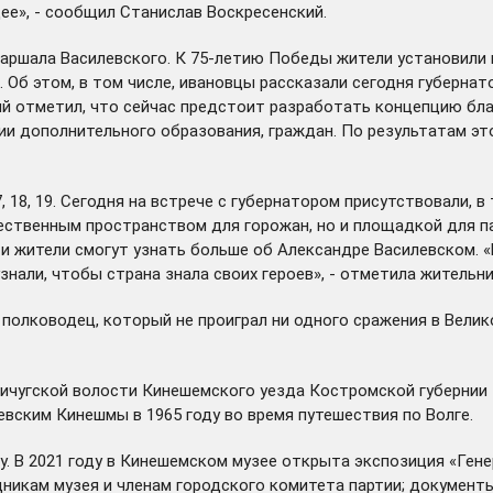
ее», - сообщил Станислав Воскресенский.
 Маршала Василевского. К 75-летию Победы жители установили
б этом, в том числе, ивановцы рассказали сегодня губернато
й отметил, что сейчас предстоит разработать концепцию бла
ии дополнительного образования, граждан. По результатам э
8, 19. Сегодня на встрече с губернатором присутствовали, в т
ственным пространством для горожан, но и площадкой для па
 жители смогут узнать больше об Александре Василевском. «М
знали, чтобы страна знала своих героев», - отметила жительн
олководец, который не проиграл ни одного сражения в Велик
ичугской волости Кинешемского уезда Костромской губернии 1
вским Кинешмы в 1965 году во время путешествия по Волге.
. В 2021 году в Кинешемском музее открыта экспозиция «Гене
дникам музея и членам городского комитета партии; документ