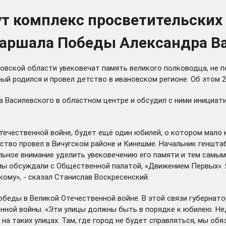
ут комплекс просветительских
Маршала Победы Александра В
новской области увековечат память великого полководца, не 
й родился и провел детство в ивановском регионе. Об этом 2
ла Василевского в областном центре и обсудил с ними инициа
ечественной войне, будет ещё один юбилей, о котором мало к
етство провел в Вичугском районе и Кинешме. Начальник геншта
льное внимание уделить увековечению его памяти и тем самым
 мы обсуждали с Общественной палатой,
«Движением Первых»
.
ому», - сказал Станислав Воскресенский.
обеды в Великой Отечественной войне. В этой связи губернато
нной войны. «Эти улицы должны быть в порядке к юбилею. Не
на таких улицах. Там, где город не будет справляться, мы об