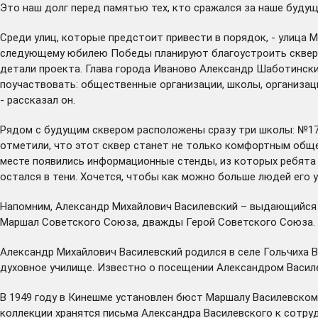
Это наш долг перед памятью тех, кто сражался за наше будущ
Среди улиц, которые предстоит привести в порядок, - улица
следующему юбилею Победы планируют благоустроить сквер. О
детали проекта. Глава города Иваново Александр Шаботински
поучаствовать: общественные организации, школы, организац
- рассказал он.
Рядом с будущим сквером расположены сразу три школы: №17, 1
отметили, что этот сквер станет не только комфортным обще
месте появились информационные стенды, из которых ребята и
остался в тени. Хочется, чтобы как можно больше людей его у
Напомним, Александр Михайлович Василевский – выдающийся п
Маршал Советского Союза, дважды Герой Советского Союза.
Александр Михайлович Василевский родился в селе Гольчиха В
духовное училище. Известно о посещении Александром Василе
В 1949 году в Кинешме установлен бюст Маршалу Василевскому
коллекции хранятся письма Александра Василевского к сотру