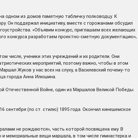
 на одном из домов памятную табличку полководцу. К
ру. Он поддержал инициативу, вместе с горожанами обсудил
гоустройства. «Объявим конкурс, приглашаем всех желающих
того конкурса разработаем проектно-сметную документацию»,
ом числе, ученики этих учреждений и их родители. Они
триотических мероприятий, поэтому важно, чтобы в этом
аршал Жуков у нас всех на слуху, а Василевский почему-то
ица города Анна Илюшина.
ой Отечественной Войне, один из Маршалов Великой Победы.
6 сентября (по ст. стилю) 1895 года. Окончил кинешемское
ралами не рождаются», часть которой посвящена ему. В
ы и мемориальные вещи маршала, в том числе гимнастерка и