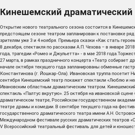
Кинешемский драматический т
Открытие нового театрального сезона состоится в Кинешемск
предстоящем сезоне театром запланирован к постановке ряд с
зрителям уже 3 и 4 ноября. Премьера сказки «Как стать героем
8 декабря, спектакля по рассказам А.П. Чехова – в январе 201
года, трагедии «Ромео и Джульетта» - в мае 2018 года.Торже
27 марта, в рамках праздничного концерта «Театр собирает д
начале октября текущего года запланированы обменные гастр
Константинова (г. Йошкар-Ола). Ивановская труппа посетит Н
сентября Кинешемский театр покажет спектакли «Люблю и нен
Ивановским областным драматическим театром. Кинешемский 
спектакль «Палтус вкрутую». 25 октября на ивановской сцене
драматическом театре, Российском государственном академич
театре драмы и комедии. В сентябре текущего года на фести
государственного драматического театра имени А.Н. Островск
Международном фестивале русских драматических театров «Со
V Всероссийский театральный фестиваль для детей и юношеств