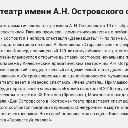
еатр имени А.Н. Островского 
ом драматическом театре имени А. Н. Островского 10 октября
пектаклей. Главная премьера - романтическая поэма о любви 
» состоится 1 ноября, спектакля «Двенадцать/17» по поэме А. 
8 года, спектакля по пьесе А. Вампилова «Старший сын» - в фев
ственный вечер, посвященный 120-летнему юбилею театра, сос
рузей» планируется открытие выставки костюмов начальника п
оли между Кинешемским драматическим театром им. А.Н. Остр
ижегородский государственный академический театр драмы им.
авижу» и «Остров сокровищ» на сцене Ивановского музыкальн
театр везет в Иваново спектакль «Жена улетела… Приглашаю»
 будет представлен спектакль «Вдовий пароход».В 2018 году 
еском театре им. Ф. Волкова (Ярославль), Московском акаде
вале «Дни Островского в Костроме» театр представит спектак
ого состоится предпоказ премьеры «Снегурочка», в марте спе
отечественники». Во второй половине мая на сцене Кинешемс
а «Здравствуй, сказка!».