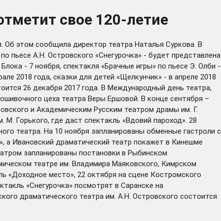
отметит свое 120-летие
. Об этом сообщила директор театра Наталья Суркова. В
по пьесе А.Н. Островского «Снегурочка» - будет представлена
Блока - 7 ноября, спектакля «Брачные игры» по пьесе Э. Олби -
рале 2018 года, сказки для детей «Щелкунчик» - в апреле 2018
тоится 26 декабря 2017 года. В Международный день театра,
ошивочного цеха театра Веры Ершовой. В конце сентября –
овского и Академическим Русским театром драмы им. Г.
 М. Горького, где даст спектакль «Вдовий пароход». 28
ого театра. На 10 ноября запланированы обменные гастроли с
, а Ивановский драматический театр покажет в Кинешме
театром запланированы постановки в Рыбинском
мическом театре им. Владимира Маяковского, Кимрском
ль «Доходное место», 22 октября на сцене Костромского
ктакль «Снегурочка» посмотрят в Саранске на
кого драматического театра им. А.Н. Островского состоится