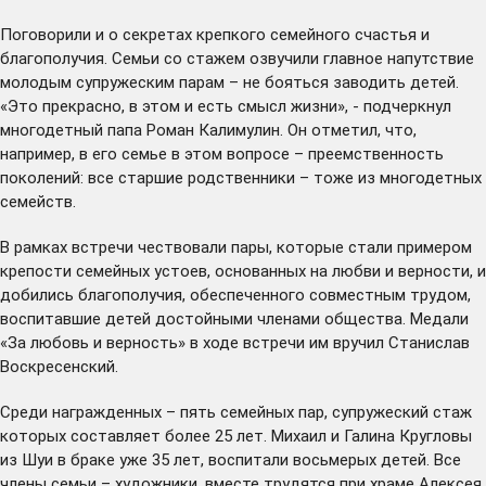
Поговорили и о секретах крепкого семейного счастья и
благополучия. Семьи со стажем озвучили главное напутствие
молодым супружеским парам – не бояться заводить детей.
«Это прекрасно, в этом и есть смысл жизни», - подчеркнул
многодетный папа Роман Калимулин. Он отметил, что,
например, в его семье в этом вопросе – преемственность
поколений: все старшие родственники – тоже из многодетных
семейств.
В рамках встречи чествовали пары, которые стали примером
крепости семейных устоев, основанных на любви и верности, и
добились благополучия, обеспеченного совместным трудом,
воспитавшие детей достойными членами общества. Медали
«За любовь и верность» в ходе встречи им вручил Станислав
Воскресенский.
Среди награжденных – пять семейных пар, супружеский стаж
которых составляет более 25 лет. Михаил и Галина Кругловы
из Шуи в браке уже 35 лет, воспитали восьмерых детей. Все
члены семьи – художники, вместе трудятся при храме Алексея