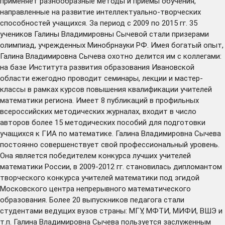
применяет разнообразные методы и приемы обучения,
направленные на развитие интеллектуально-творческих
способностей учащихся. За период с 2009 по 2015 гг. 35
учеников Галины Владимировны Сычевой стали призерами
олимпиад, учрежденных Минобрнауки РФ. Имея богатый опыт,
Галина Владимировна Сычева охотно делится им с коллегами:
на базе Института развития образования Ивановской
области ежегодно проводит семинары, лекции и мастер-
классы в рамках курсов повышения квалификации учителей
математики региона. Имеет 8 публикаций в профильных
всероссийских методических журналах, входит в число
авторов более 15 методических пособий для подготовки
учащихся к ГИА по математике. Галина Владимировна Сычева
постоянно совершенствует свой профессиональный уровень.
Она является победителем конкурса лучших учителей
математики России, в 2009-2012 гг. становилась дипломантом
творческого конкурса учителей математики под эгидой
Московского центра непрерывного математического
образования. Более 20 выпускников педагога стали
студентами ведущих вузов страны: МГУ, МФТИ, МИФИ, ВШЭ и
т.п. Галина Владимировна Сычева пользуется заслуженным