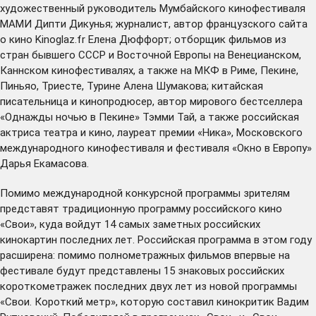
художественный руководитель Мумбайского кинофестиваля
МАМИ Дипти Дикунья; журналист, автор французского сайта
о кино Kinoglaz.fr Елена Дюффорт; отборщик фильмов из
стран бывшего СССР и Восточной Европы на Венецианском,
Каннском кинофестивалях, а также на МКФ в Риме, Пекине,
Пиньяо, Триесте, Турине Алена Шумакова; китайская
писательница и кинопродюсер, автор мирового бестселлера
«Однажды ночью в Пекине» Тэмми Тай, а также российская
актриса театра и кино, лауреат премии «Ника», Московского
международного кинофестиваля и фестиваля «Окно в Европу»
Дарья Екамасова.
Помимо международной конкурсной программы зрителям
представят традиционную программу российского кино
«Свои», куда войдут 14 самых заметных российских
кинокартин последних лет. Российская программа в этом году
расширена: помимо полнометражных фильмов впервые на
фестивале будут представлены 15 знаковых российских
короткометражек последних двух лет из новой программы
«Свои. Короткий метр», которую составил кинокритик Вадим