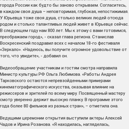
города России как будто бы заново открываем. Согласитесь,
в каждом своя душа – неповторимая, глубокая, непостижимая.
У Юрьевца тоже своя душа, столько великих людей отсюда
родом и столько талантливых людей живет в Юрьевце сейчас.
В следующем году нам 800 лет. Мы к этому с вами готовимся,
преображаем город», - сказал глава региона. Станислав
Воскресенский поздравил всех с началом 18-го фестиваля
«Зеркало». «Надеюсь, вы получите огромное удовольствие от
того, что увидите», - добавил он.
Видеообращение участникам и гостям смотра направила
Министр культуры РФ Ольга Любимова. «Работы Андрея
Тарковского остаются непревзойденными примерами
кинематографического искусства, оказывая влияние на
режиссеров и зрителей по всему миру. Посвященный мастеру
смотр уверенно держит высокую планку. В программе этого
года более 80 фильмов из разных стран», – отметила она.
Ведущими церемонии открытия выступили актеры Алексей
Чадов и Ирина Розанова. «Я находилась, нагляделась,