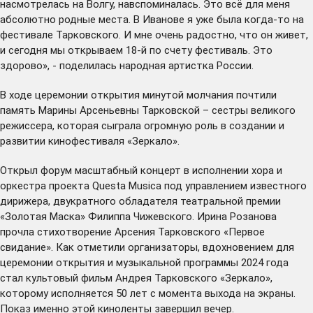
насмотрелась на Волгу, навспоминалась. Это всё для меня
абсолютно родные места. В Иванове я уже была когда-то на
фестивале Тарковского. И мне очень радостно, что он живет,
и сегодня мы открываем 18-й по счету фестиваль. Это
здорово», - поделилась народная артистка России.
В ходе церемонии открытия минутой молчания почтили
память Марины Арсеньевны Тарковской – сестры великого
режиссера, которая сыграла огромную роль в создании и
развитии кинофестиваля «Зеркало».
Открыл форум масштабный концерт в исполнении хора и
оркестра проекта Questa Musica под управлением известного
дирижера, двукратного обладателя театральной премии
«Золотая Маска» Филиппа Чижевского. Ирина Розанова
прочла стихотворение Арсения Тарковского «Первое
свидание». Как отметили организаторы, вдохновением для
церемонии открытия и музыкальной программы 2024 года
стал культовый фильм Андрея Тарковского «Зеркало»,
которому исполняется 50 лет с момента выхода на экраны.
Показ именно этой киноленты завершил вечер.