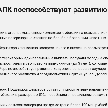
АПК поспособствуют развитию
ки в агропромышленном комплексе: субсидии на возмещение 
нные ветеринарные станции по борьбе с болезнями животных.
ернатора Станислава Воскресенского и внесен на рассмотрен
их территорий» единовременные выплаты получали молодые сп
аспространить это право на выпускников (до 35 лет), которые
Мера поспособствует решению кадрового вопроса в государств
сельского хозяйства и продовольствия Сергей Бубнов. Добав
ферм. Поддержка фермеров остается приоритетным направлени
субсидии в размере до 50%, - сообщили в профильном ведомст
ния и сельхозкооперации предусмотрено более 190 млн рублей