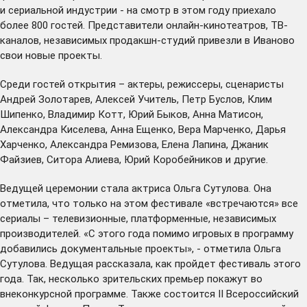
и сериальной индустрии - на смотр в этом году приехало
более 800 гостей. Представители онлайн-кинотеатров, ТВ-
каналов, независимых продакшн-студий привезли в Иваново
свои новые проекты.
Среди гостей открытия – актеры, режиссеры, сценаристы
Андрей Золотарев, Алексей Учитель, Петр Буслов, Клим
Шипенко, Владимир Котт, Юрий Быков, Анна Матисон,
Александра Киселева, Анна Ещенко, Вера Марченко, Дарья
Харченко, Александра Ремизова, Елена Лапина, Джаник
Файзиев, Ситора Алиева, Юрий Коробейников и другие.
Ведущей церемонии стала актриса Ольга Сутулова. Она
отметила, что только на этом фестивале «встречаются» все
сериалы – телевизионные, платформенные, независимых
производителей. «С этого года помимо игровых в программу
добавились документальные проекты», - отметила Ольга
Сутулова. Ведущая рассказала, как пройдет фестиваль этого
года. Так, несколько зрительских премьер покажут во
внеконкурсной программе. Также состоится II Всероссийский