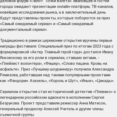
деловой форум «Пилот. Точки взлета»: ивановцев и гостей
города ожидают презентации онлайн-платформ, ТВ-каналов,
новейшие исследования рынка, а в заключительный день
будут представлены проекты, которые поборются за приз
«Самый ожидаемый сериал» и «Самый ожидаемый
документальный сериал».
Традиционно в рамках церемонии открытия вручены первые
награды фестиваля. Специальный приз по итогам 2023 года с
формулировкой «Актер. Главный герой года» достался Ивану
Янковскому за его роли в сериалах, ставших хитами, -
«Плейлист волонтера», «Фишер», «Слово пацана. Кровь на
асфальте». Приз «Лучшему шоураннеру» получила Александра
Ремизова, работавшая над такими популярными проектами
как «Фандорин. Азазель», «Король и Шут», «Иные», «Цикады».
Сериалом открытия стал исторический детектив «Плевако» о
легендарном российском адвокате в исполнении Сергея
Безрукова. Проект представили режиссер Анна Матисон,
генеральный продюсер Алексей Учитель и другие члены
съемочной группы.