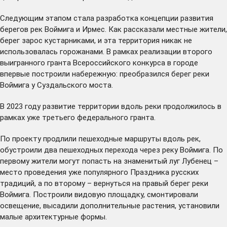
Следующим этапом стала разработка концепции развития
берегов рек Воймига и Ирмес. Как рассказали местные жители,
берег зарос кустарниками, и эта территория никак не
использовалась горожанами. В рамках реализации второго
выигранного гранта Всероссийского конкурса в городе
впервые
построили
набережную: преобразился берег реки
Воймига у Суздальского моста.
В 2023 году развитие территории вдоль реки продолжилось в
рамках уже
третьего федерального гранта
.
По проекту продлили пешеходные маршруты вдоль рек,
обустроили два пешеходных перехода через реку Воймига. По
первому жители могут попасть на знаменитый луг Лубенец –
место проведения уже популярного Праздника русских
традиций, а по второму – вернуться на правый берег реки
Воймига. Построили видовую площадку, смонтировали
освещение, высадили дополнительные растения, установили
малые архитектурные формы.