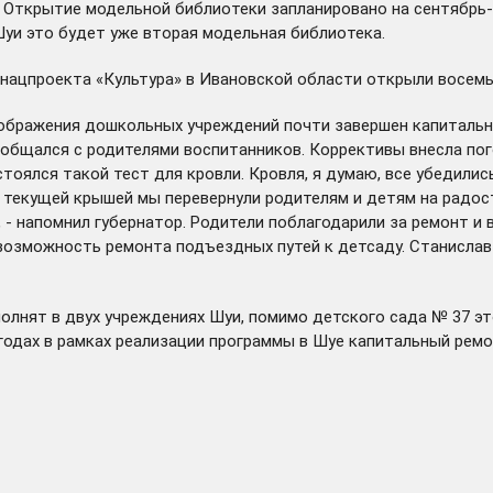
Открытие модельной библиотеки запланировано на сентябрь-ок
Шуи это будет уже вторая модельная библиотека.
 нацпроекта «Культура» в Ивановской области открыли восем
еображения дошкольных учреждений почти завершен капитальн
общался с родителями воспитанников. Коррективы внесла пог
оялся такой тест для кровли. Кровля, я думаю, все убедились
 текущей крышей мы перевернули родителям и детям на радост
, - напомнил губернатор. Родители поблагодарили за ремонт и
 возможность ремонта подъездных путей к детсаду. Станисла
олнят в двух учреждениях Шуи, помимо детского сада № 37 эт
 годах в рамках реализации программы в Шуе капитальный ремо