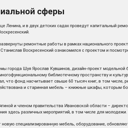
циальной сферы
це Ленина, и в двух детских садах проведут капитальный рем
оскресенский.
 развернуты ремонтные работы в рамках национального проект
. Станислав Воскресенский ознакомился с проектом и посмотре
мы города Шуя Ярослав Кувшинов, дизайн-проект модельной 
 многофункциональному библиотечному пространству и культур
 что фонд насчитывает свыше 60 тысяч книг, в том числе, ред
йствована и старинная мебель – книжные шкафы, которым боль
рягиной и членом правительства Ивановской области – дирек
ния здесь различных мероприятий, в том числе для молодежи.
т новую специализированную мебель, оборудование, обновля