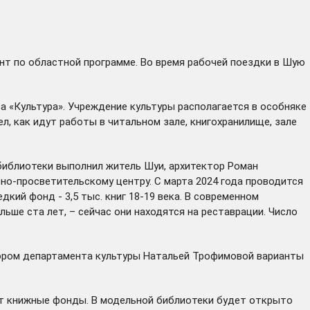
онт по областной программе. Во время рабочей поездки в Шую
а «Культура». Учреждение культуры располагается в особняке
л, как идут работы в читальном зале, книгохранилище, зале
библиотеки выполнил житель Шуи, архитектор Роман
но-просветительскому центру. С марта 2024 года проводится
кий фонд - 3,5 тыс. книг 18-19 века. В современном
ше ста лет, – сейчас они находятся на реставрации. Число
тором департамента культуры Натальей Трофимовой варианты
ют книжные фонды. В модельной библиотеки будет открыто