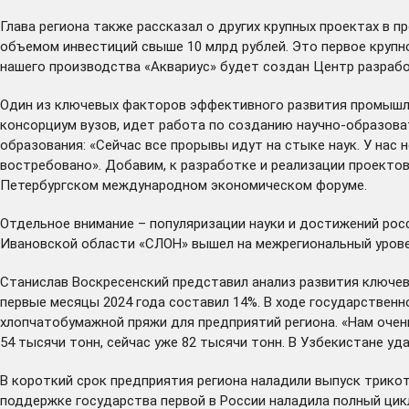
Глава региона также рассказал о других крупных проектах в
объемом инвестиций свыше 10 млрд рублей. Это первое крупно
нашего производства «Аквариус» будет создан Центр разрабо
Один из ключевых факторов эффективного развития промышле
консорциум вузов, идет работа по созданию научно-образова
образования: «Сейчас все прорывы идут на стыке наук. У нас
востребовано». Добавим, к разработке и реализации проект
Петербургском международном экономическом форуме.
Отдельное внимание – популяризации науки и достижений росс
Ивановской области «СЛОН» вышел на межрегиональный урове
Станислав Воскресенский представил анализ развития ключев
первые месяцы 2024 года составил 14%. В ходе государствен
хлопчатобумажной пряжи для предприятий региона. «Нам очен
54 тысячи тонн, сейчас уже 82 тысячи тонн. В Узбекистане у
В короткий срок предприятия региона наладили выпуск трико
поддержке государства первой в России
наладила
полный цик