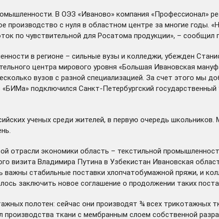
 промышленности. В ОЭЗ «Иваново» компания «Профессионал»
ре
е производство с нуля в областном центре за многие годы. «
ток по чувствительной для Росатома продукции», – сообщил 
нности в регионе – сильные вузы и колледжи, убежден Стани
тельного центра мирового уровня «Большая Ивановская мануфа
 несколько вузов с разной специализацией. За счет этого мы 
ов «БИМа» подключился Санкт-Петербургский государственный
ийских ученых среди жителей, в первую очередь школьников. 
нь.
ой отрасли экономики область – текстильной промышленности
ного визита Владимира Путина в Узбекистан Ивановская облас
ь важны стабильные поставки хлопчатобумажной пряжи, и колл
далось заключить новое соглашение о продолжении таких поста
тажных полотен: сейчас они производят ¾ всех трикотажных 
л производства ткани с мембранным слоем собственной разра