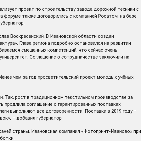
ализует
проект по строительству завода дорожной техники с
На форуме также договорились с компанией Росатом: на базе
губернатор.
слав Воскресенский. В Ивановской области создан
ктура». Глава региона подробно остановился на развитии
добиваемся смешанных компетенций, что сейчас очень
 университет. Соглашение о сотрудничестве
заключили
на
Менее чем за год просветительский проект молодых учёных
. Так, рост в традиционном текстильном производстве за
ть
продлила
соглашение о гарантированных поставках
еги выполняют все договоренности. Поставки в 2019 году –
вок», – добавил губернатор.
тканей страны. Ивановская компания «Фотопринт-Иваново» при
ботки.