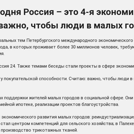
одня Россия – это 4-я экономи
важно, чтобы люди в малых го
тральных тем Петербургского международного экономического
ода, в которых проживает более 30 миллионов человек, требу
я.
ссия 24. Также темами беседы стали проекты в сфере экономик
ту покупательской способности. Считаю: важно, чтобы люди в 
ах поддержки жителей малых городов в социальной сфере. Они
мейной ипотеке, реализации проектов благоустройства.
экономического развития малых городов: реиндустриализация,
 стал центром компетенций для сельского хозяйства; в Палех
е производство трикотажных тканей.