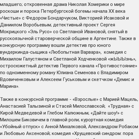
младшего; откровенная драма Николая Хомерики о мире
роскоши и порока Петербургской богемы начала XX века
«Чистые» с Федором Бондарчуком, Викторией Исаковой и
Даниилом Воробьевым; детективный проект Сергея
Мокрицкого «Эль Русо» со Светланой Ивановой, снятый в
русскоязычной староверческой общине в Аргентине. Также в
конкурсную программу вошли детектив про юного
вундеркинда-сыщика «Любопытная Варвара», комедия с
Михаилом Галустяном и Светланой Ходченковой «жЫЫЫзнь»,
остросюжетный детектив Первого канала «Противостояние»
по одноименному роману Юлиана Семенова с Владимиром
Вдовиченковым и Алексеем Гуськовым и скетчком «Демис и
Марина».
Также в конкурсной программе - «Взрослые» с Марией Мацель,
Анастасией Талызиной и Стасей Милославской; «Трудная» с
Кирой Медведевой и Глебом Калюжным; «Дайте шоу!» с
Милошем Биковичем в главной роли; курортная комедия
«Убойный отпуск» с Анной Михалковой, Александром Робаком
и Любовью Аксеновой; комедия «Хрущевский синдром: пора