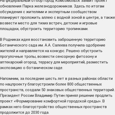
На федеральный отбор город Комсомольск заявит проект
обновления Парка железнодорожников. Здесь по итогам
обсуждения с жителями и экспертным сообществом
планируют проложить аллею с водной зоной в центре, а также
возвести место для тихих встреч, детские и игровые
площадки, обустроить территорию тропинками.
В Родниках идея восстановить заброшенную территорию
Ботанического сада им. А.А. Салеева получила одобрение
жителей и направляется на конкурс. Решено обустроить
прогулочные тропы, возвести сенсорную фитозону и
аптекарский огород, террасу для мероприятий, разместить
экспозицию о ботаническом саде.
Напомним, за последние шесть лет в разных районах области
по нацпроекту благоустроили более 800 общественных
пространств, создали 50 знаковых общественных территорий.
Президент России Владимир Путин
принял
решение продлить
проект «Формирование комфортной городской среды». В
рамках него благоустройство общественных пространств
продолжится до 2030 года.