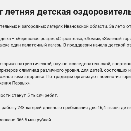
т летняя детская оздоровител
тельных и загородных лагерях Ивановской области. За лето от
дыха – «Березовая роща», «Строитель», «Ломы», «Зеленый горо
а также один палаточный лагерь. В преддверии начала детской
сторико-патриотической, научно-исследовательской, спортивн
призеров олимпиад различного уровня, для детей, состоящих 
ожностями здоровья. По традиции организуют военно-историч
жения Первых».
ости станут 5 тысяч ребят.
 работу 248 лагерей дневного пребывания для 16,4 тысяч дете
авлено 366,5 млн рублей.