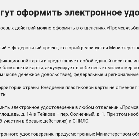
гут оформить электронное уд
 боевых действий можно оформить в отделениях «Промсвязьб
ий – федеральный проект, который реализуется Министерством
фикационной карты и представляет собой единый носитель и
и банковской карты, аккумулирует в себе весь комплекс мер 
м числе денежное довольствие), федеральные и региональные 
ерритории страны. Внедрение пластиковой карты не отменяет
иты.
ть электронное удостоверение в любом отделении «Промсвязьба
 площадь, д. 14; в Тейкове – пер. Солнечный, д. 1. При этом 
б участии в боевых действиях) и СНИЛС.
ктронного удостоверения, предусмотренных Министерством о