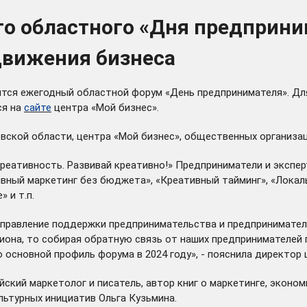
о областного «Дня предприни
движения бизнеса
тся ежегодный областной форум «День предпринимателя». Для
ся на
сайте
центра «Мой бизнес».
ской области, центра «Мой бизнес», общественных организац
 креативность. Развивай креативно!» Предприниматели и эксп
ивный маркетинг без бюджета», «Креативный тайминг», «Локал
 и т.п.
правление поддержки предпринимательства и предприниматель
иона, то собирая обратную связь от наших предпринимателей 
о основной профиль форума в 2024 году», - пояснила директор
йский маркетолог и писатель, автор книг о маркетинге, экон
льтурных инициатив Ольга Кузьмина.