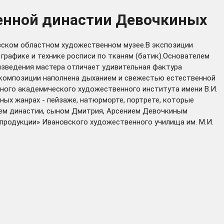
венной династии Девочкиных
вском областном художественном музее.В экспозиции
графике и технике росписи по тканям (батик).Основателем
зведения мастера отличает удивительная фактура
й композиции наполнена дыханием и свежестью естественной
ного академического художественного института имени В.И.
ых жанрах - пейзаже, натюрморте, портрете, которые
лем династии, сыном Дмитрия, Арсением Девочкиным
 продукции» Ивановского художественного училища им. М.И.