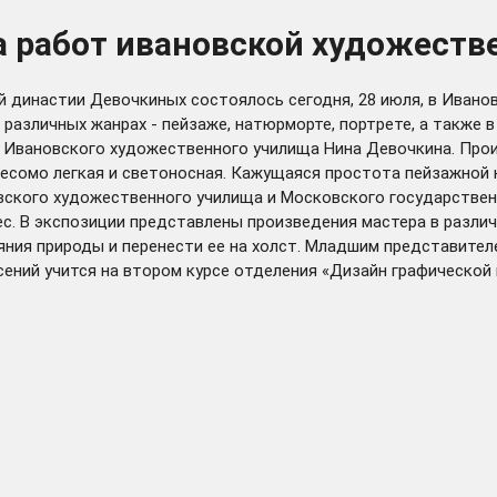
а работ ивановской художест
 династии Девочкиных состоялось сегодня, 28 июля, в Ивано
азличных жанрах - пейзаже, натюрморте, портрете, а также в 
 Ивановского художественного училища Нина Девочкина. Прои
евесомо легкая и светоносная. Кажущаяся простота пейзажно
вского художественного училища и Московского государствен
 В экспозиции представлены произведения мастера в различн
ния природы и перенести ее на холст. Младшим представите
сений учится на втором курсе отделения «Дизайн графической