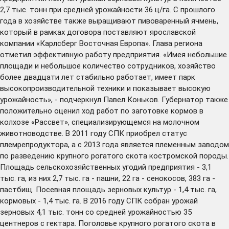
2,7 тыс. тонн при средней урожайности 36 ц/га. С прошлого
года в хозяйстве также выращивают пивоваренный ячмень,
который в рамках договора поставляют ярославской
компании «Карлсберг Восточная Европа». Глава региона
отметил эффективную работу предприятия. «Имея небольшие
площади и небольшое количество сотрудников, хозяйство
более двадцати лет стабильно работает, имеет парк
высокопроизводительной техники и показывает высокую
урожайность», - подчеркнул Павел Коньков. Губернатор также
положительно оценил ход работ по заготовке кормов в
колхозе «Рассвет», специализирующемся на молочном
животноводстве. В 2011 году СПК приобрел статус
племрепродуктора, а с 2013 года является племенным заводом
по разведению крупного рогатого скота костромской породы.
Площадь сельскохозяйственных угодий предприятия - 3,1
тыс. га, из них 2,7 тыс. га - пашни, 22 га - сенокосов, 383 га -
пастбищ. Посевная площадь зерновых культур - 1,4 тыс. га,
кормовых - 1,4 тыс. га. В 2016 году СПК собран урожай
зерновых 4,1 тыс. тонн со средней урожайностью 35
центнеров с гектара. Поголовье крупного рогатого скота в