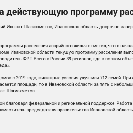
ла действующую программу ра
ий Ильшат Шагиахметов, Ивановская область досрочно заверш
программы расселения аварийного жилья отметил, что с начал
 Кроме Ивановской области текущую программу расселения вып
ководитель ФРТ. Всего в России 39 регионов, где в полном о
еда».
домов с 2019 года, жилищные условия улучшили 712 семей. При
сается площади, то в Ивановской области за пять с небольшим
ьшат Шагиахметов.
й благодаря федеральной и региональной поддержке. Работа 
 заместитель председателя правительства Ивановской област