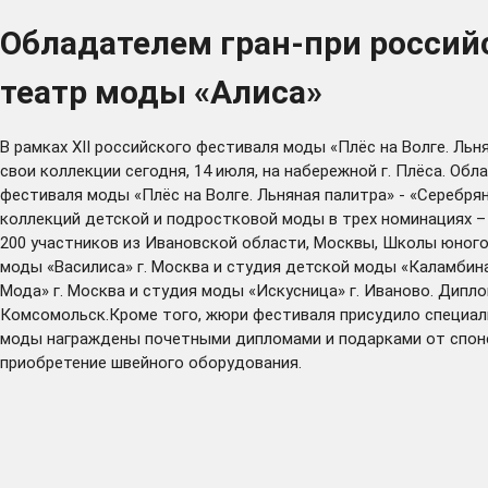
Обладателем гран-при россий
театр моды «Алиса»
В рамках XII российского фестиваля моды «Плёс на Волге. Л
свои коллекции сегодня, 14 июля, на набережной г. Плёса. Об
фестиваля моды «Плёс на Волге. Льняная палитра» - «Серебря
коллекций детской и подростковой моды в трех номинациях –
200 участников из Ивановской области, Москвы, Школы юного
моды «Василиса» г. Москва и студия детской моды «Каламбин
Мода» г. Москва и студия моды «Искусница» г. Иваново. Дипл
Комсомольск.Кроме того, жюри фестиваля присудило специаль
моды награждены почетными дипломами и подарками от спонс
приобретение швейного оборудования.