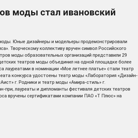
ров моды стал ивановский
ов моды. Юные дизайнеры и модельеры продемонстрировали
иса». Творческому коллективу вручен символ Российского
еатров моды образовательных организаций представили 29
 детских театров моды объединил на одной площадке более
са лауреатами в номинации «Мое летнее платье» стали театр
уреата конкурса удостоены театр моды «Лаборатория «Дизайн-
ист» г. Родники и театр моды «Амира-стиль» г.
н-при, лауреаты и дипломанты фестиваля детских театров
рса вручены сертификатами компании ПАО «Т Плюс» на