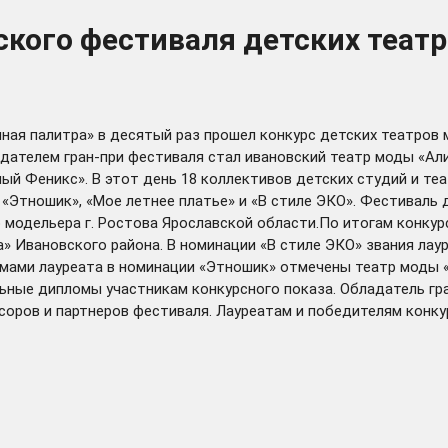
ского фестиваля детских теат
ьняная палитра» в десятый раз прошел конкурс детских театр
ладателем гран-при фестиваля стал ивановский театр моды «Ал
ный Феникс». В этот день 18 коллективов детских студий и т
 «Этношик», «Мое летнее платье» и «В стиле ЭКО». Фестиваль
 модельера г. Ростова Ярославской области.По итогам конкур
а» Ивановского района. В номинации «В стиле ЭКО» звания ла
омами лауреата в номинации «Этношик» отмечены театр моды «А
ные дипломы участникам конкурсного показа. Обладатель гра
оров и партнеров фестиваля. Лауреатам и победителям конку